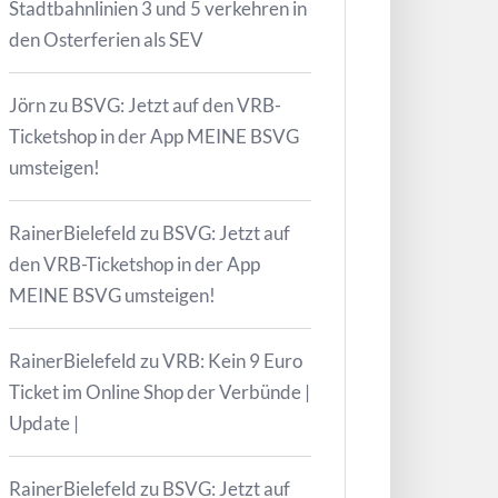
Stadtbahnlinien 3 und 5 verkehren in
den Osterferien als SEV
Jörn
zu
BSVG: Jetzt auf den VRB-
Ticketshop in der App MEINE BSVG
umsteigen!
RainerBielefeld
zu
BSVG: Jetzt auf
den VRB-Ticketshop in der App
MEINE BSVG umsteigen!
RainerBielefeld
zu
VRB: Kein 9 Euro
Ticket im Online Shop der Verbünde |
Update |
RainerBielefeld
zu
BSVG: Jetzt auf