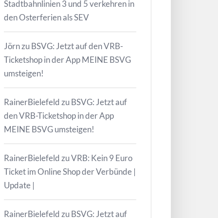
Stadtbahnlinien 3 und 5 verkehren in
den Osterferien als SEV
Jörn
zu
BSVG: Jetzt auf den VRB-
Ticketshop in der App MEINE BSVG
umsteigen!
RainerBielefeld
zu
BSVG: Jetzt auf
den VRB-Ticketshop in der App
MEINE BSVG umsteigen!
RainerBielefeld
zu
VRB: Kein 9 Euro
Ticket im Online Shop der Verbünde |
Update |
RainerBielefeld
zu
BSVG: Jetzt auf