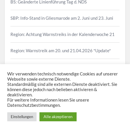
BS: Geänderte Linienführung Tag d. NDS
SBP: Info-Stand in Gliesmarode am 2. Juni und 23. Juni
Region: Achtung Warnstreiks in der Kalenderwoche 21
Region: Warnstreik am 20. und 21.04.2026 *Update*
BSVG: Bauarbeiten am Steinweg – Buslinien halten
verändert
Wir verwenden technisch notwendige Cookies auf unserer
Webseite sowie externe Dienste.
Standardmäßig sind alle externen Dienste deaktiviert. Sie
können diese jedoch nach belieben aktivieren &
deaktivieren.
Für weitere Informationen lesen Sie unsere
Datenschutzbestimmungen.
Neueste Kommentare
Alle akzeptieren
Einstellungen
RainerBielefeld
zu
BSVG: Stadtbahnlinien 3 und 5