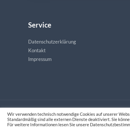
Service
Datenschutzerklärung
Kontakt
Impressum
Wir verwenden technisch notwendige Cookies auf unserer Webse
Made with love by
natias.de - Digitale Medieng
Standardmäßig sind alle externen Dienste deaktiviert. Sie könne
Für weitere Informationen lesen Sie unsere Datenschutzbestim