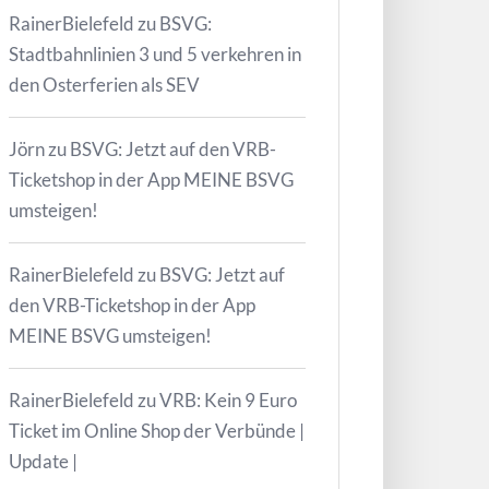
RainerBielefeld
zu
BSVG:
Stadtbahnlinien 3 und 5 verkehren in
den Osterferien als SEV
Jörn
zu
BSVG: Jetzt auf den VRB-
Ticketshop in der App MEINE BSVG
umsteigen!
RainerBielefeld
zu
BSVG: Jetzt auf
den VRB-Ticketshop in der App
MEINE BSVG umsteigen!
RainerBielefeld
zu
VRB: Kein 9 Euro
Ticket im Online Shop der Verbünde |
Update |