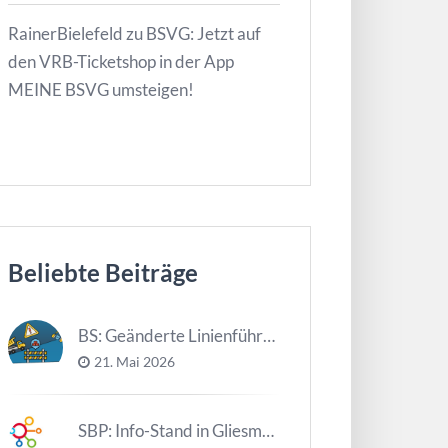
RainerBielefeld
zu
BSVG: Jetzt auf
den VRB-Ticketshop in der App
MEINE BSVG umsteigen!
Beliebte Beiträge
BS: Geänderte Linienführung Tag d. NDS
21. Mai 2026
SBP: Info-Stand in Gliesmarode am 2. Juni und 23. Juni