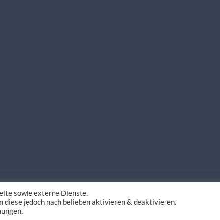
ite sowie externe Dienste.
estaltung
n diese jedoch nach belieben aktivieren & deaktivieren.
mungen.