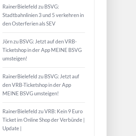
RainerBielefeld
zu
BSVG:
Stadtbahnlinien 3 und 5 verkehren in
den Osterferien als SEV
Jörn
zu
BSVG: Jetzt auf den VRB-
Ticketshop in der App MEINE BSVG
umsteigen!
RainerBielefeld
zu
BSVG: Jetzt auf
den VRB-Ticketshop in der App
MEINE BSVG umsteigen!
RainerBielefeld
zu
VRB: Kein 9 Euro
Ticket im Online Shop der Verbünde |
Update |