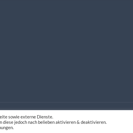
ite sowie externe Dienste.
estaltung
n diese jedoch nach belieben aktivieren & deaktivieren.
mungen.