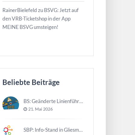
RainerBielefeld
zu
BSVG: Jetzt auf
den VRB-Ticketshop in der App
MEINE BSVG umsteigen!
Beliebte Beiträge
BS: Geänderte Linienführung Tag d. NDS
21. Mai 2026
SBP: Info-Stand in Gliesmarode am 2. Juni und 23. Juni