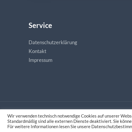
Service
Datenschutzerklärung
Kontakt
Impressum
Wir verwenden technisch notwendige Cookies auf unserer Webse
Made with love by
natias.de - Digitale Medieng
Standardmäßig sind alle externen Dienste deaktiviert. Sie könne
Für weitere Informationen lesen Sie unsere Datenschutzbestim