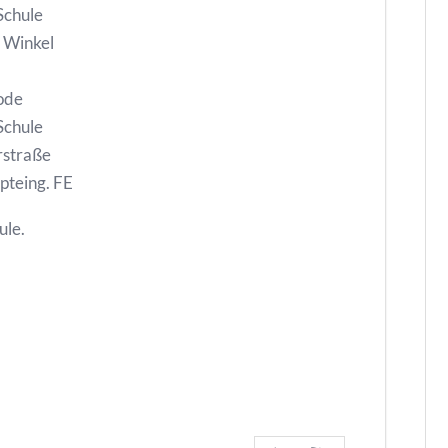
Schule
 Winkel
ode
Schule
erstraße
pteing. FE
ule.