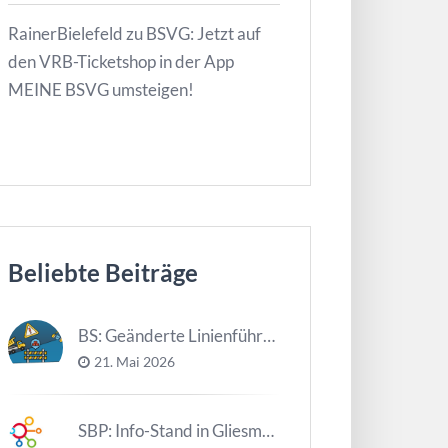
RainerBielefeld
zu
BSVG: Jetzt auf
den VRB-Ticketshop in der App
MEINE BSVG umsteigen!
Beliebte Beiträge
BS: Geänderte Linienführung Tag d. NDS
21. Mai 2026
SBP: Info-Stand in Gliesmarode am 2. Juni und 23. Juni