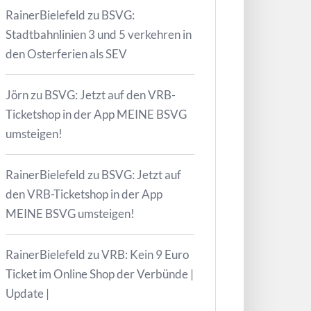
RainerBielefeld
zu
BSVG:
Stadtbahnlinien 3 und 5 verkehren in
den Osterferien als SEV
Jörn
zu
BSVG: Jetzt auf den VRB-
Ticketshop in der App MEINE BSVG
umsteigen!
RainerBielefeld
zu
BSVG: Jetzt auf
den VRB-Ticketshop in der App
MEINE BSVG umsteigen!
RainerBielefeld
zu
VRB: Kein 9 Euro
Ticket im Online Shop der Verbünde |
Update |