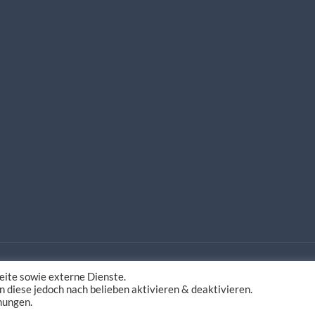
ite sowie externe Dienste.
estaltung
n diese jedoch nach belieben aktivieren & deaktivieren.
mungen.