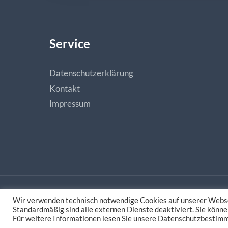
Service
Datenschutzerklärung
Kontakt
Impressum
Wir verwenden technisch notwendige Cookies auf unserer Webse
Made with love by
natias.de - Digitale Medieng
Standardmäßig sind alle externen Dienste deaktiviert. Sie könne
Für weitere Informationen lesen Sie unsere Datenschutzbestim