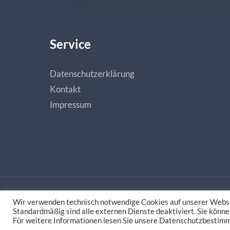
Service
Datenschutzerklärung
Kontakt
Impressum
Wir verwenden technisch notwendige Cookies auf unserer Webse
Made with love by
natias.de - Digitale Medieng
Standardmäßig sind alle externen Dienste deaktiviert. Sie könne
Für weitere Informationen lesen Sie unsere Datenschutzbestim