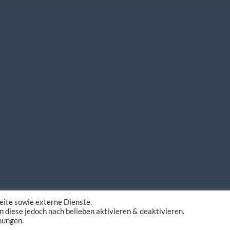
ite sowie externe Dienste.
estaltung
n diese jedoch nach belieben aktivieren & deaktivieren.
mungen.