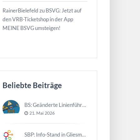
RainerBielefeld
zu
BSVG: Jetzt auf
den VRB-Ticketshop in der App
MEINE BSVG umsteigen!
Beliebte Beiträge
BS: Geänderte Linienführung Tag d. NDS
21. Mai 2026
SBP: Info-Stand in Gliesmarode am 2. Juni und 23. Juni