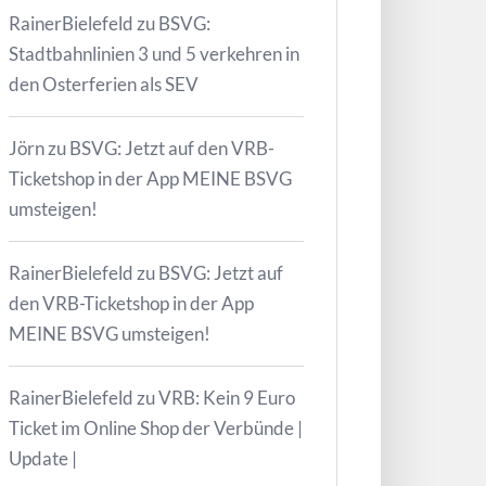
RainerBielefeld
zu
BSVG:
Stadtbahnlinien 3 und 5 verkehren in
den Osterferien als SEV
Jörn
zu
BSVG: Jetzt auf den VRB-
Ticketshop in der App MEINE BSVG
umsteigen!
RainerBielefeld
zu
BSVG: Jetzt auf
den VRB-Ticketshop in der App
MEINE BSVG umsteigen!
RainerBielefeld
zu
VRB: Kein 9 Euro
Ticket im Online Shop der Verbünde |
Update |