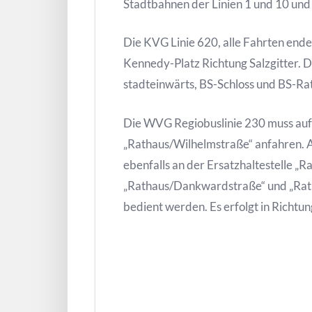
Stadtbahnen der Linien 1 und 10 und 
Die KVG Linie 620, alle Fahrten ende
Kennedy-Platz Richtung Salzgitter. 
stadteinwärts, BS-Schloss und BS-Ra
Die WVG Regiobuslinie 230 muss aufg
„Rathaus/Wilhelmstraße“ anfahren. A
ebenfalls an der Ersatzhaltestelle „R
„Rathaus/Dankwardstraße“ und „Rat
bedient werden. Es erfolgt in Richt