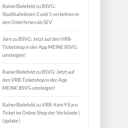
RainerBielefeld
zu
BSVG:
Stadtbahnlinien 3 und 5 verkehren in
den Osterferien als SEV
Jörn
zu
BSVG: Jetzt auf den VRB-
Ticketshop in der App MEINE BSVG
umsteigen!
RainerBielefeld
zu
BSVG: Jetzt auf
den VRB-Ticketshop in der App
MEINE BSVG umsteigen!
RainerBielefeld
zu
VRB: Kein 9 Euro
Ticket im Online Shop der Verbünde |
Update |