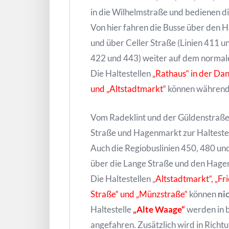
in die Wilhelmstraße und bedienen di
Von hier fahren die Busse über den
und über Celler Straße (Linien 411 u
422 und 443) weiter auf dem normal
Die Haltestellen
„Rathaus“ in der Da
und „Altstadtmarkt“
können während
Vom Radeklint und der Güldenstraße
Straße und Hagenmarkt zur Haltestel
Auch die Regiobuslinien 450, 480 un
über die Lange Straße und den Hage
Die Haltestellen „
Altstadtmarkt“, „Fr
Straße“ und „Münzstraße“
können
ni
Haltestelle
„Alte Waage“
werden in b
angefahren. Zusätzlich wird in Rich