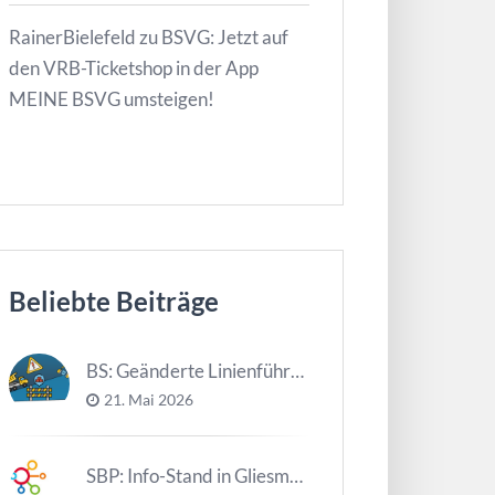
RainerBielefeld
zu
BSVG: Jetzt auf
den VRB-Ticketshop in der App
MEINE BSVG umsteigen!
Beliebte Beiträge
BS: Geänderte Linienführung Tag d. NDS
21. Mai 2026
SBP: Info-Stand in Gliesmarode am 2. Juni und 23. Juni