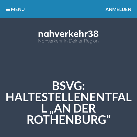
MENU
ANMELDEN
BSVG:
HALTESTELLENENTFAL
L „AN DER
ROTHENBURG“