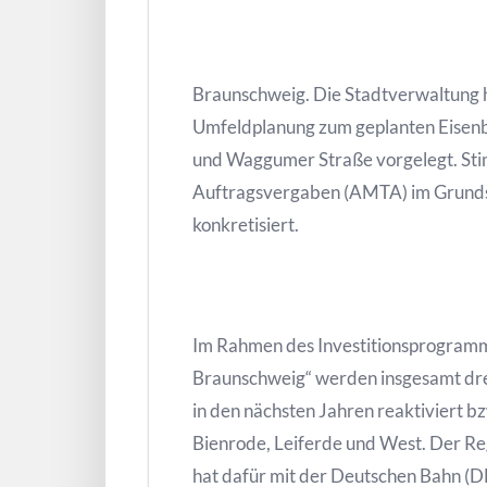
Braunschweig. Die Stadtverwaltung h
Umfeldplanung zum geplanten Eisenb
und Waggumer Straße vorgelegt. Stim
Auftragsvergaben (AMTA) im Grundsa
konkretisiert.
Im Rahmen des Investitionsprogramm
Braunschweig“ werden insgesamt dre
in den nächsten Jahren reaktiviert b
Bienrode, Leiferde und West. Der 
hat dafür mit der Deutschen Bahn (D