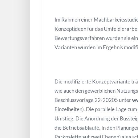
Im Rahmen einer Machbarkeitsstudie
Konzeptideen für das Umfeld erarbei
Bewertungsverfahren wurden sie eine
Varianten wurden im Ergebnis modif
Die modifizierte Konzeptvariante tr
wie auch den gewerblichen Nutzungs
Beschlussvorlage 22-20205 unter
ww
Einzelheiten). Die parallele Lage zu
Umstieg. Die Anordnung der Bussteig
die Betriebsabläufe. In den Planungen
Parkpalette auf zwei Ebenen) als au