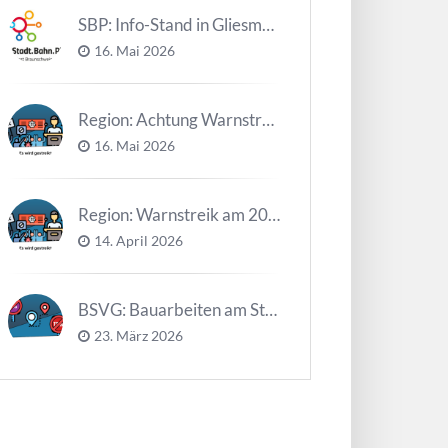
SBP: Info-Stand in Gliesmarode am 2. Juni und 23. Juni
16. Mai 2026
Region: Achtung Warnstreiks in der Kalenderwoche 21
16. Mai 2026
Region: Warnstreik am 20. und 21.04.2026 *Update*
14. April 2026
BSVG: Bauarbeiten am Steinweg – Buslinien halten verändert
23. März 2026