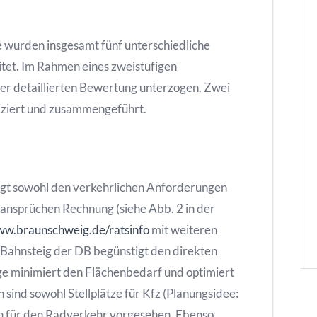
 wurden insgesamt fünf unterschiedliche
tet. Im Rahmen eines zweistufigen
r detaillierten Bewertung unterzogen. Zwei
iziert und zusammengeführt.
ägt sowohl den verkehrlichen Anforderungen
ansprüchen Rechnung (siehe Abb. 2 in der
w.braunschweig.de/ratsinfo
mit weiteren
m Bahnsteig der DB begünstigt den direkten
e minimiert den Flächenbedarf und optimiert
 sind sowohl Stellplätze für Kfz (Planungsidee:
ch für den Radverkehr vorgesehen. Ebenso