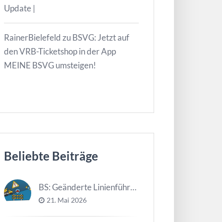
Update |
RainerBielefeld
zu
BSVG: Jetzt auf
den VRB-Ticketshop in der App
MEINE BSVG umsteigen!
Beliebte Beiträge
BS: Geänderte Linienführung Tag d. NDS
21. Mai 2026