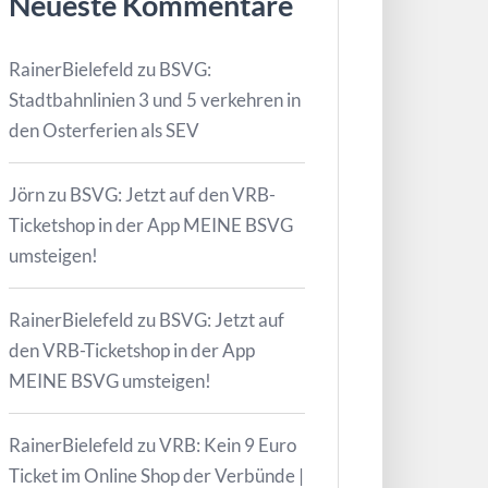
Neueste Kommentare
RainerBielefeld
zu
BSVG:
Stadtbahnlinien 3 und 5 verkehren in
den Osterferien als SEV
Jörn
zu
BSVG: Jetzt auf den VRB-
Ticketshop in der App MEINE BSVG
umsteigen!
RainerBielefeld
zu
BSVG: Jetzt auf
den VRB-Ticketshop in der App
MEINE BSVG umsteigen!
RainerBielefeld
zu
VRB: Kein 9 Euro
Ticket im Online Shop der Verbünde |