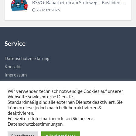
BSVG: Bauarbeiten am Steinweg – Buslinien halten verändert
23. März 2026
Service
Datenschutzerklärung
Kontakt
Impressum
Wir verwenden technisch notwendige Cookies auf unserer
Webseite sowie externe Dienste.
Standardmäßig sind alle externen Dienste deaktiviert. Sie
können diese jedoch nach belieben aktivieren &
deaktivieren.
Für weitere Informationen lesen Sie unsere
Made with love by
natias.de - Digitale Mediengestaltung
Datenschutzbestimmungen.
Alle akzeptieren