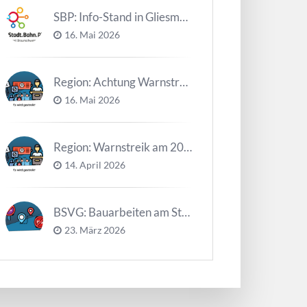
SBP: Info-Stand in Gliesmarode am 2. Juni und 23. Juni
16. Mai 2026
Region: Achtung Warnstreiks in der Kalenderwoche 21
16. Mai 2026
Region: Warnstreik am 20. und 21.04.2026 *Update*
14. April 2026
BSVG: Bauarbeiten am Steinweg – Buslinien halten verändert
23. März 2026