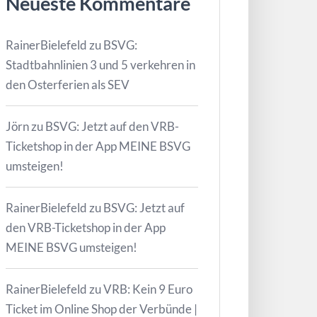
Neueste Kommentare
RainerBielefeld
zu
BSVG:
Stadtbahnlinien 3 und 5 verkehren in
den Osterferien als SEV
Jörn
zu
BSVG: Jetzt auf den VRB-
Ticketshop in der App MEINE BSVG
umsteigen!
RainerBielefeld
zu
BSVG: Jetzt auf
den VRB-Ticketshop in der App
MEINE BSVG umsteigen!
RainerBielefeld
zu
VRB: Kein 9 Euro
Ticket im Online Shop der Verbünde |