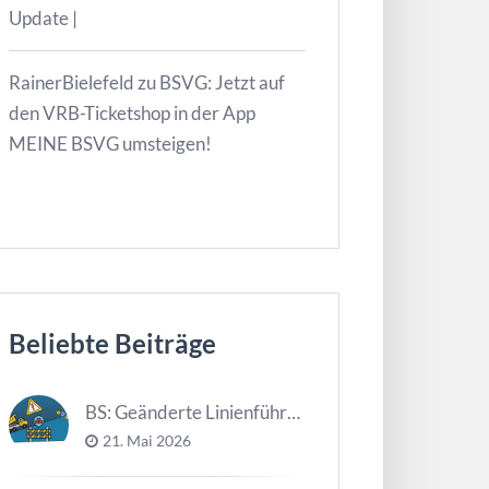
Update |
RainerBielefeld
zu
BSVG: Jetzt auf
den VRB-Ticketshop in der App
MEINE BSVG umsteigen!
Beliebte Beiträge
BS: Geänderte Linienführung Tag d. NDS
21. Mai 2026