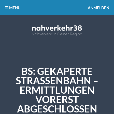
MENU
ANMELDEN
BS: GEKAPERTE
STRASSENBAHN – E
RMITTLUNGEN V
ORERST A
BGESCHLOSSEN