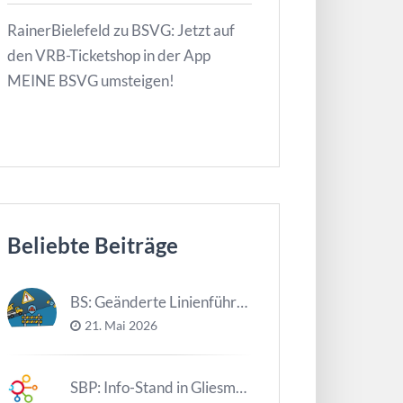
RainerBielefeld
zu
BSVG: Jetzt auf
den VRB-Ticketshop in der App
MEINE BSVG umsteigen!
Beliebte Beiträge
BS: Geänderte Linienführung Tag d. NDS
21. Mai 2026
SBP: Info-Stand in Gliesmarode am 2. Juni und 23. Juni