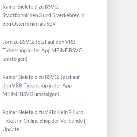
RainerBielefeld
zu
BSVG:
Stadtbahnlinien 3 und 5 verkehren in
den Osterferien als SEV
Jörn
zu
BSVG: Jetzt auf den VRB-
Ticketshop in der App MEINE BSVG
umsteigen!
RainerBielefeld
zu
BSVG: Jetzt auf
den VRB-Ticketshop in der App
MEINE BSVG umsteigen!
RainerBielefeld
zu
VRB: Kein 9 Euro
Ticket im Online Shop der Verbünde |
Update |