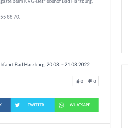
rgäste beim KVG-Betriebshof Bad Harzburg,
 55 88 70.
hfahrt Bad Harzburg: 20.08. – 21.08.2022
0
0
K
TWITTER
WHATSAPP