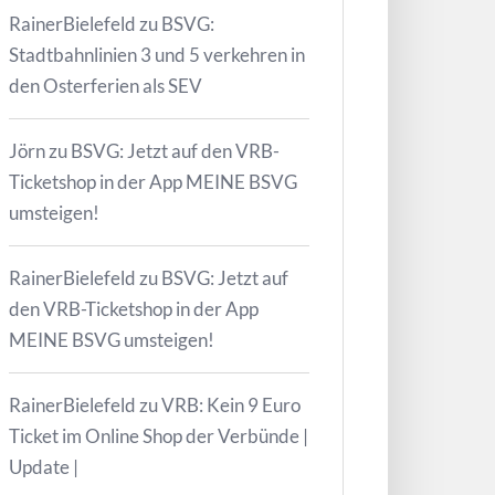
RainerBielefeld
zu
BSVG:
Stadtbahnlinien 3 und 5 verkehren in
den Osterferien als SEV
Jörn
zu
BSVG: Jetzt auf den VRB-
Ticketshop in der App MEINE BSVG
umsteigen!
RainerBielefeld
zu
BSVG: Jetzt auf
den VRB-Ticketshop in der App
MEINE BSVG umsteigen!
RainerBielefeld
zu
VRB: Kein 9 Euro
Ticket im Online Shop der Verbünde |
Update |