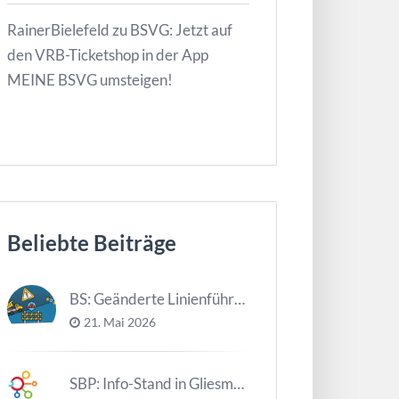
RainerBielefeld
zu
BSVG: Jetzt auf
den VRB-Ticketshop in der App
MEINE BSVG umsteigen!
Beliebte Beiträge
BS: Geänderte Linienführung Tag d. NDS
21. Mai 2026
SBP: Info-Stand in Gliesmarode am 2. Juni und 23. Juni