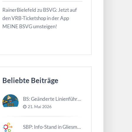
RainerBielefeld
zu
BSVG: Jetzt auf
den VRB-Ticketshop in der App
MEINE BSVG umsteigen!
Beliebte Beiträge
BS: Geänderte Linienführung Tag d. NDS
21. Mai 2026
SBP: Info-Stand in Gliesmarode am 2. Juni und 23. Juni