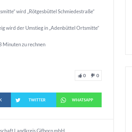
rtsmitte“ wird „Rötgesbüttel Schmiedestraße“
g wird der Umstieg in „Adenbüttel Ortsmitte“
 8 Minuten zu rechnen
0
0
K
TWITTER
WHATSAPP
lschaft Landkreis Gifhorn mbH