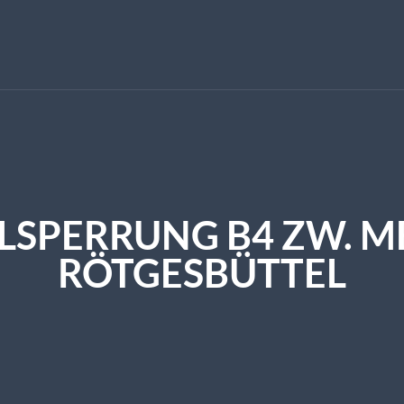
LLSPERRUNG B4 ZW. M
RÖTGESBÜTTEL