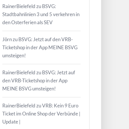
RainerBielefeld
zu
BSVG:
Stadtbahnlinien 3 und 5 verkehren in
den Osterferien als SEV
Jörn
zu
BSVG: Jetzt auf den VRB-
Ticketshop in der App MEINE BSVG
umsteigen!
RainerBielefeld
zu
BSVG: Jetzt auf
den VRB-Ticketshop in der App
MEINE BSVG umsteigen!
RainerBielefeld
zu
VRB: Kein 9 Euro
Ticket im Online Shop der Verbünde |
Update |