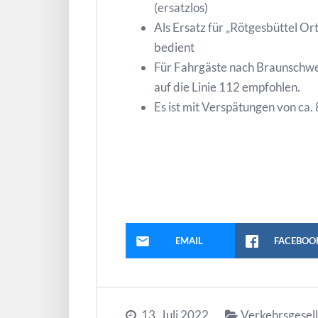
(ersatzlos)
Als Ersatz für „Rötgesbüttel O
bedient
Für Fahrgäste nach Braunschwei
auf die Linie 112 empfohlen.
Es ist mit Verspätungen von ca.
EMAIL
FACEBOO
13. Juli 2022
Verkehrsgesel