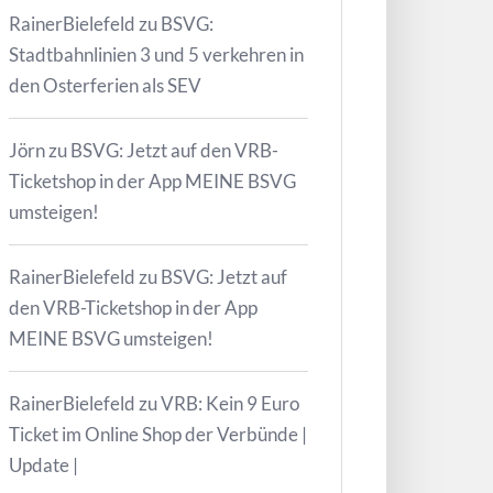
RainerBielefeld
zu
BSVG:
Stadtbahnlinien 3 und 5 verkehren in
den Osterferien als SEV
Jörn
zu
BSVG: Jetzt auf den VRB-
Ticketshop in der App MEINE BSVG
umsteigen!
RainerBielefeld
zu
BSVG: Jetzt auf
den VRB-Ticketshop in der App
MEINE BSVG umsteigen!
RainerBielefeld
zu
VRB: Kein 9 Euro
Ticket im Online Shop der Verbünde |
Update |