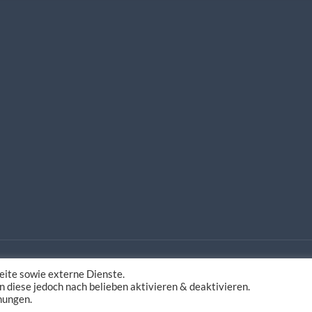
ite sowie externe Dienste.
estaltung
n diese jedoch nach belieben aktivieren & deaktivieren.
mungen.