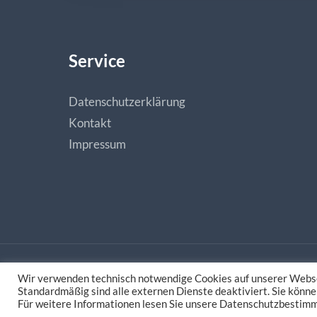
Service
Datenschutzerklärung
Kontakt
Impressum
Wir verwenden technisch notwendige Cookies auf unserer Webse
Made with love by
natias.de - Digitale Medieng
Standardmäßig sind alle externen Dienste deaktiviert. Sie könne
Für weitere Informationen lesen Sie unsere Datenschutzbestim