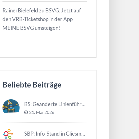
RainerBielefeld
zu
BSVG: Jetzt auf
den VRB-Ticketshop in der App
MEINE BSVG umsteigen!
Beliebte Beiträge
BS: Geänderte Linienführung Tag d. NDS
21. Mai 2026
SBP: Info-Stand in Gliesmarode am 2. Juni und 23. Juni