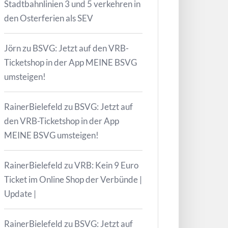
Stadtbahnlinien 3 und 5 verkehren in
den Osterferien als SEV
Jörn
zu
BSVG: Jetzt auf den VRB-
Ticketshop in der App MEINE BSVG
umsteigen!
RainerBielefeld
zu
BSVG: Jetzt auf
den VRB-Ticketshop in der App
MEINE BSVG umsteigen!
RainerBielefeld
zu
VRB: Kein 9 Euro
Ticket im Online Shop der Verbünde |
Update |
RainerBielefeld
zu
BSVG: Jetzt auf