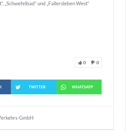
ft“, „Schwefelbad“ und „Fallersleben West“
0
0
K
TWITTER
WHATSAPP
 Verkehrs-GmbH