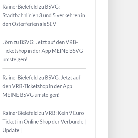
RainerBielefeld
zu
BSVG:
Stadtbahnlinien 3 und 5 verkehren in
den Osterferien als SEV
Jörn
zu
BSVG: Jetzt auf den VRB-
Ticketshop in der App MEINE BSVG
umsteigen!
RainerBielefeld
zu
BSVG: Jetzt auf
den VRB-Ticketshop in der App
MEINE BSVG umsteigen!
RainerBielefeld
zu
VRB: Kein 9 Euro
Ticket im Online Shop der Verbünde |
Update |