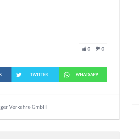
0
0
K
TWITTER
WHATSAPP
iger Verkehrs-GmbH