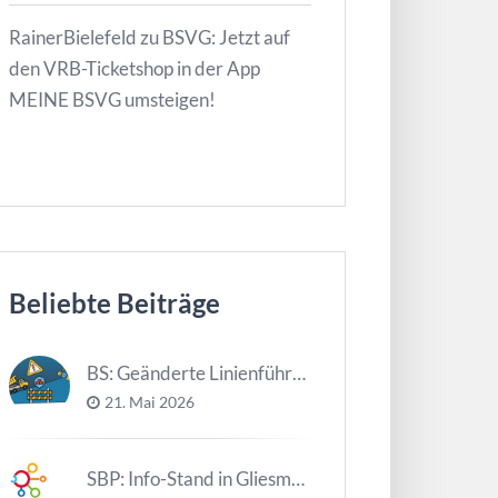
RainerBielefeld
zu
BSVG: Jetzt auf
den VRB-Ticketshop in der App
MEINE BSVG umsteigen!
Beliebte Beiträge
BS: Geänderte Linienführung Tag d. NDS
21. Mai 2026
SBP: Info-Stand in Gliesmarode am 2. Juni und 23. Juni