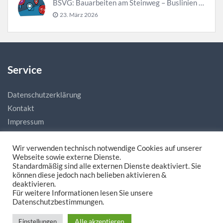
BSVG: Bauarbeiten am Steinweg – Buslinien halten verändert
23. März 2026
Service
Datenschutzerklärung
Kontakt
Impressum
Wir verwenden technisch notwendige Cookies auf unserer
Webseite sowie externe Dienste.
Standardmäßig sind alle externen Dienste deaktiviert. Sie
können diese jedoch nach belieben aktivieren &
deaktivieren.
Für weitere Informationen lesen Sie unsere
Made with love by
natias.de - Digitale Mediengestaltung
Datenschutzbestimmungen.
Alle akzeptieren
Einstellungen