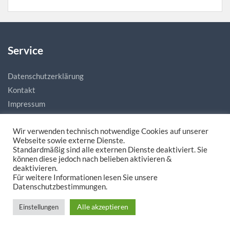
Service
Datenschutzerklärung
Kontakt
Impressum
Wir verwenden technisch notwendige Cookies auf unserer
Webseite sowie externe Dienste.
Standardmäßig sind alle externen Dienste deaktiviert. Sie
können diese jedoch nach belieben aktivieren &
deaktivieren.
Für weitere Informationen lesen Sie unsere
Made with love by
natias.de - Digitale Mediengestaltung
Datenschutzbestimmungen.
Alle akzeptieren
Einstellungen