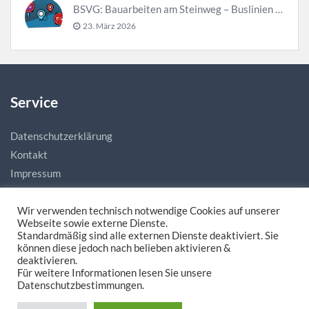
BSVG: Bauarbeiten am Steinweg – Buslinien halten verändert
23. März 2026
Service
Datenschutzerklärung
Kontakt
Impressum
Wir verwenden technisch notwendige Cookies auf unserer
Webseite sowie externe Dienste.
Standardmäßig sind alle externen Dienste deaktiviert. Sie
können diese jedoch nach belieben aktivieren &
deaktivieren.
Für weitere Informationen lesen Sie unsere
Made with love by
natias.de - Digitale Mediengestaltung
Datenschutzbestimmungen.