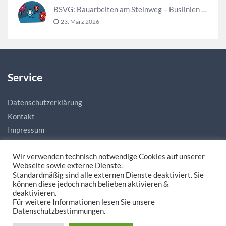
BSVG: Bauarbeiten am Steinweg – Buslinien halten verändert
23. März 2026
Service
Datenschutzerklärung
Kontakt
Impressum
Wir verwenden technisch notwendige Cookies auf unserer
Webseite sowie externe Dienste.
Standardmäßig sind alle externen Dienste deaktiviert. Sie
können diese jedoch nach belieben aktivieren &
deaktivieren.
Für weitere Informationen lesen Sie unsere
Made with love by
natias.de - Digitale Mediengestaltung
Datenschutzbestimmungen.