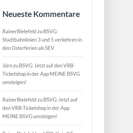
Neueste Kommentare
RainerBielefeld
zu
BSVG:
Stadtbahnlinien 3 und 5 verkehren in
den Osterferien als SEV
Jörn
zu
BSVG: Jetzt auf den VRB-
Ticketshop in der App MEINE BSVG
umsteigen!
RainerBielefeld
zu
BSVG: Jetzt auf
den VRB-Ticketshop in der App
MEINE BSVG umsteigen!