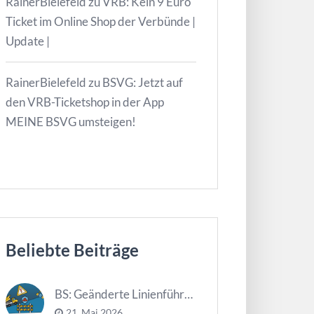
RainerBielefeld
zu
VRB: Kein 9 Euro
Ticket im Online Shop der Verbünde |
Update |
RainerBielefeld
zu
BSVG: Jetzt auf
den VRB-Ticketshop in der App
MEINE BSVG umsteigen!
Beliebte Beiträge
BS: Geänderte Linienführung Tag d. NDS
21. Mai 2026