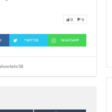
0
0
K
TWITTER
WHATSAPP
ahverkehr38