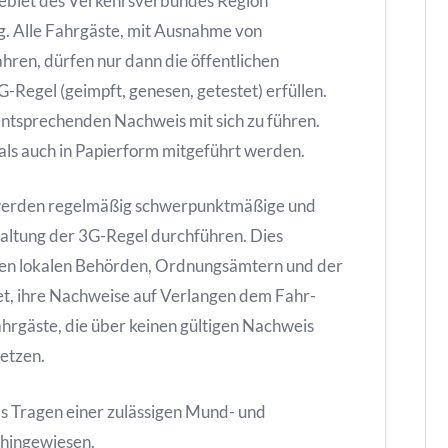
biet des Verkehrsverbundes Region
. Alle Fahrgäste, mit Ausnahme von
ahren, dürfen nur dann die öffentlichen
-Regel (geimpft, genesen, getestet) erfüllen.
entsprechenden Nachweis mit sich zu führen.
als auch in Papierform mitgeführt werden.
werden regelmäßig schwerpunktmäßige und
haltung der 3G-Regel durchführen. Dies
den lokalen Behörden, Ordnungsämtern und der
htet, ihre Nachweise auf Verlangen dem Fahr-
hrgäste, die über keinen gültigen Nachweis
setzen.
as Tragen einer zulässigen Mund- und
 hingewiesen.