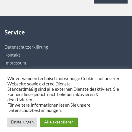
Service
Datenschutzerklärung
Kontakt
Impressum
Wir verwenden technisch notwendige Cookies auf unserer
Webseite sowie externe Dienste.
Standardmäßig sind alle externen Dienste deaktiviert. Sie
können diese jedoch nach belieben aktivieren &
deaktivieren.
Für weitere Informationen lesen Sie unsere
Made with love by
natias.de - Digitale Mediengestaltung
Datenschutzbestimmungen.
Alle akzeptieren
Einstellungen