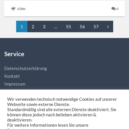
JÖRN
0
1
2
3
…
55
56
57
Service
Datenschutzerklärung
Kontakt
Impressum
Wir verwenden technisch notwendige Cookies auf unserer
Webseite sowie externe Dienste.
Standardmäßig sind alle externen Dienste deaktiviert. Sie
können diese jedoch nach belieben aktivieren &
deaktivieren.
Für weitere Informationen lesen Sie unsere
Made with love by
natias.de - Digitale Mediengestaltung