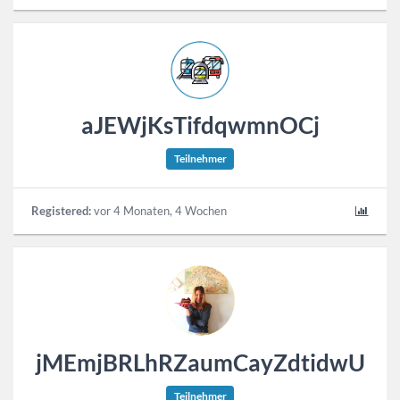
aJEWjKsTifdqwmnOCj
Teilnehmer
Registered:
vor 4 Monaten, 4 Wochen
jMEmjBRLhRZaumCayZdtidwU
Teilnehmer