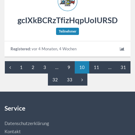
gcIXkBCRzTfizHqpUoIURSD
Teilnehmer
Registered:
vor 4 Monaten, 4 Wochen
1
2
3
…
9
10
11
…
31
32
33
Service
Datenschutzerklärung
Kontakt