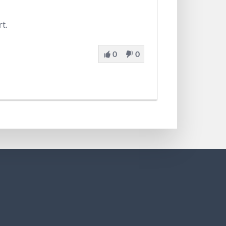
t.
0
0